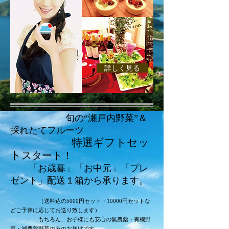
詳しく見る
旬の“瀬戸内野菜”＆
採れたてフルーツ
特選ギフトセッ
ト
スタート！
「お歳暮」「お中元」「プレ
ゼント」配送１箱から承ります。
（送料込の5000円セット・10000円セットな
どご予算に応じてお送り致します）
もちろん、お子様にも安心の無農薬・有機野
菜・減農薬野菜のみのお届けです。