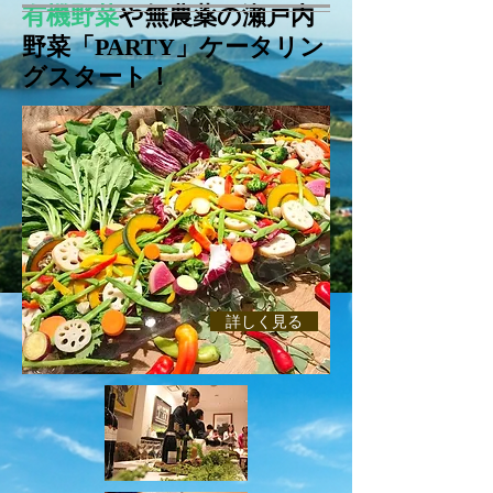
有機野菜
や
無農薬の瀬戸内
野菜「PARTY」ケータリン
グスタート！
詳しく見る