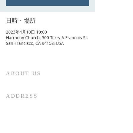
日時・場所
2023年4月10日 19:00
Harmony Church, 500 Terry A Francois St.
San Francisco, CA 94158, USA
ABOUT US
一般社団法人
RE・SORT
ADDRESS
【瀬戸内事務所】
〒760-0011 香川県高松市浜ノ町60-55-1025
〒760-0012 香川県高松市瀬戸内30-73高松市中央卸
売市場関連商品売場棟いなぎ 2階イースト内